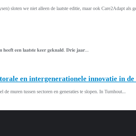
𝐞𝐥 (Groenhuysen) sloten we niet alleen de laatste editie, maar ook Care2Adapt
 𝐡𝐞𝐞𝐟𝐭 𝐞𝐞𝐧 𝐥𝐚𝐚𝐭𝐬𝐭𝐞 𝐤𝐞𝐞𝐫 𝐠𝐞𝐤𝐧𝐚𝐥𝐝. 𝐃𝐫𝐢𝐞 𝐣𝐚𝐚𝐫...
rale en intergenerationele innovatie in d
de muren tussen sectoren en generaties te slopen. In Turnhout...