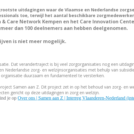
grootste uitdagingen waar de Vlaamse en Nederlandse zorgsec
ssionals toe, terwijl het aantal beschikbare zorgmedewerke
& Care Network Kempen en het Care Innovation Center 
l meer dan 100 deelnemers aan hebben deelgenomen.
rijven is niet meer mogelijk.
tie. Dat verandertraject is bij veel zorgorganisaties nog een uitdagi
Nederlandse zorg- en welzijnsorganisaties met behulp van subsidie
n organisatie duurzaam en fundamenteel te versterken.
project Samen aan Z. Dit project zet in op het behoud van zorg- en w
ecten gericht op deze uitdagingen in zorg en welzijn.
ind je op
Over ons | Samen aan Z | Interreg Vlaanderen-Nederland (int