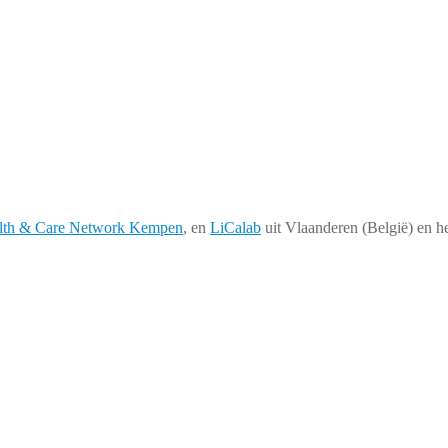
lth & Care Network Kempen
, en
LiCalab
uit Vlaanderen (België) en h