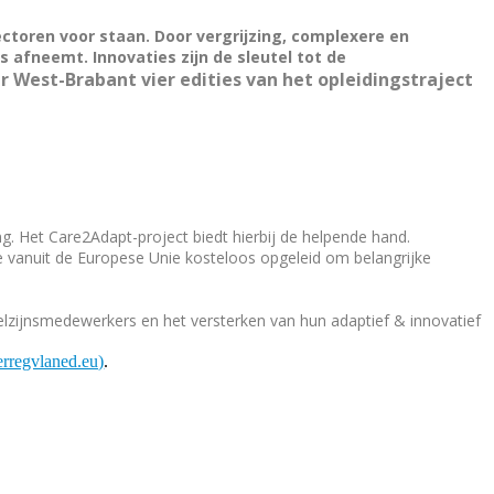
toren voor staan. Door vergrijzing, complexere en
rs afneemt.
Innovaties zijn de sleutel tot de
West-Brabant vier edities van het opleidingstraject
ng. Het Care2Adapt-project biedt hierbij de helpende hand.
 vanuit de Europese Unie kosteloos opgeleid om belangrijke
elzijnsmedewerkers en het versterken van hun adaptief & innovatief
erregvlaned.eu)
.