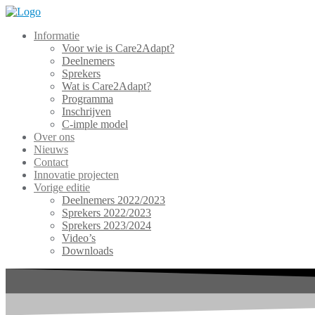
Skip
to
Informatie
content
Voor wie is Care2Adapt?
Deelnemers
Sprekers
Wat is Care2Adapt?
Programma
Inschrijven
C-imple model
Over ons
Nieuws
Contact
Innovatie projecten
Vorige editie
Deelnemers 2022/2023
Sprekers 2022/2023
Sprekers 2023/2024
Video’s
Downloads