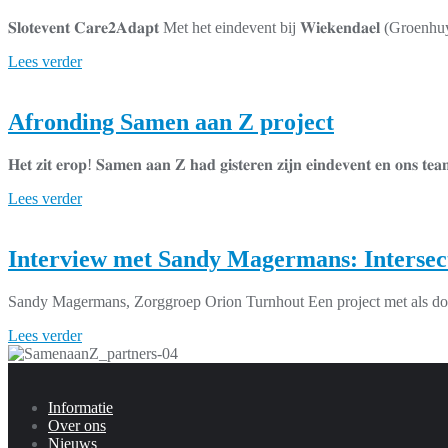
𝐒𝐥𝐨𝐭𝐞𝐯𝐞𝐧𝐭 𝐂𝐚𝐫𝐞𝟐𝐀𝐝𝐚𝐩𝐭 Met het eindevent bij 𝐖𝐢𝐞𝐤𝐞𝐧𝐝𝐚
Lees verder
Afronding Samen aan Z project
𝐇𝐞𝐭 𝐳𝐢𝐭 𝐞𝐫𝐨𝐩! 𝐒𝐚𝐦𝐞𝐧 𝐚𝐚𝐧 𝐙 𝐡𝐚𝐝 𝐠𝐢𝐬𝐭𝐞𝐫𝐞𝐧 𝐳𝐢𝐣𝐧 𝐞𝐢𝐧𝐝𝐞𝐯𝐞𝐧𝐭 𝐞𝐧 𝐨𝐧𝐬 𝐭𝐞𝐚𝐦
Lees verder
Interview met Sandy Magermans: Intersecto
Sandy Magermans, Zorggroep Orion Turnhout Een project met als doel 
Lees verder
Informatie
Over ons
Nieuws